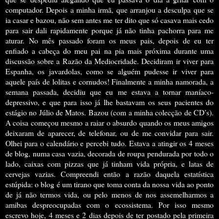
computador. Depois a minha irmã, que arranjou a desculpa que se
ia casar e bazou, não sem antes me ter dito que só casava mais cedo
para sair dali rapidamente porque já não tinha pachorra para me
aturar. No mês passado foram os meus pais, depois de eu ter
enfiado a cabeça do meu pai na pia mais próxima durante uma
discussão sobre a Razão da Mediocridade. Decidiram ir viver para
Espanha, os javardolas, como se alguém pudesse ir viver para
aquele país de lolitas e cornudos! Finalmente a minha namorada, a
semana passada, decidiu que eu me estava a tornar maníaco-
depressivo, e que para isso já lhe bastavam os seus pacientes do
estágio no Júlio de Matos. Bazou (com a minha colecção de CD’s).
A coisa começou mesmo a raiar o absurdo quando os meus amigos
deixaram de aparecer, de telefonar, ou de me convidar para sair.
Olhei para o calendário e percebi tudo. Estava a atingir os 4 meses
de blog, numa casa vazia, decorada de roupa pendurada por todo o
lado, caixas com pizzas que já tinham vida própria, e latas de
cervejas vazias. Compreendi então a razão daquela estatística
estúpida: o blog é um tirano que toma conta da nossa vida ao ponto
de já não termos vida, ou pelo menos de nos assemelharmos a
amibas despreocupadas com o ecossistema. Por isso mesmo
escrevo hoje, 4 meses e 2 dias depois de ter postado pela primeira