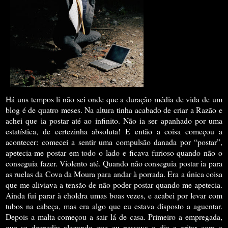
Há uns tempos li não sei onde que a duração média de vida de um
blog é de quatro meses. Na altura tinha acabado de criar a Razão e
achei que ia postar até ao infinito. Não ia ser apanhado por uma
estatística, de certezinha absoluta! E então a coisa começou a
acontecer: comecei a sentir uma compulsão danada por “postar”,
apetecia-me postar em todo o lado e ficava furioso quando não o
conseguia fazer. Violento até. Quando não conseguia postar ia para
as ruelas da Cova da Moura para andar à porrada. Era a única coisa
que me aliviava a tensão de não poder postar quando me apetecia.
Ainda fui parar à choldra umas boas vezes, e acabei por levar com
tubos na cabeça, mas era algo que eu estava disposto a aguentar.
Depois a malta começou a sair lá de casa. Primeiro a empregada,
que se despediu alegando que eu passava o dia a gritar com o