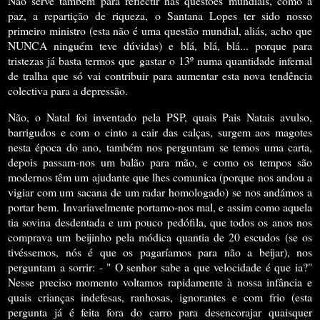
Não serve também para reflectir nas questões mundiais, como a
paz, a repartição de riqueza, o Santana Lopes ter sido nosso
primeiro ministro (esta não é uma questão mundial, aliás, acho que
NUNCA ninguém teve dúvidas) e blá, blá, blá... porque para
tristezas já basta termos que gastar o 13º numa quantidade infernal
de tralha que só vai contribuir para aumentar esta nova tendência
colectiva para a depressão.
Não, o Natal foi inventado pela PSP, quais Pais Natais avulso,
barrigudos e com o cinto a cair das calças,
surgem aos magotes
nesta época do ano, também nos perguntam se temos uma carta,
depois passam-nos um balão para mão, e como os tempos são
modernos têm um ajudante que lhes comunica (porque nos andou a
vigiar com um sacana de um radar homologado) se nos andámos a
portar bem. Invariavelmente portamo-nos mal,
e assim como aquela
tia sovina desdentada e um pouco pedófila, que todos os anos nos
comprava um beijinho pela módica quantia de 20 escudos (se os
tivéssemos, nós é que os pagaríamos para não a beijar), nos
perguntam a sorrir: - " O senhor sabe a que velocidade é que ia?"
Nesse preciso momento voltamos rapidamente à nossa infância e
quais crianças indefesas, ranhosas, ignorantes e com frio (esta
pergunta já é feita fora do carro para desencorajar quaisquer