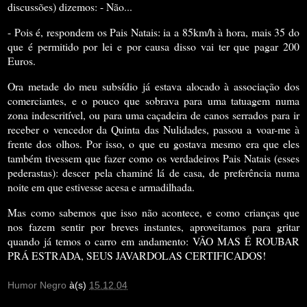
discussões) dizemos: - Não...
- Pois é, respondem os Pais Natais: ia a 85km/h à hora, mais 35 do
que é permitido por lei e por causa disso vai ter que pagar 200
Euros.
Ora metade do meu subsídio já estava alocado à associação dos
comerciantes, e o pouco que sobrava para uma tatuagem numa
zona indescritível, ou para uma caçadeira de canos serrados para ir
receber o vencedor da Quinta das Nulidades, passou a voar-me à
frente dos olhos. Por isso, o que eu gostava mesmo era que eles
também tivessem que fazer como os verdadeiros Pais Natais (esses
pederastas): descer pela chaminé lá de casa, de preferência numa
noite em que estivesse acesa e armadilhada.
Mas como sabemos que isso não acontece, e como crianças que
nos fazem sentir por breves instantes, aproveitamos para gritar
quando já temos o carro em andamento: VÃO MAS É ROUBAR
PRÁ ESTRADA, SEUS JAVARDOLAS CERTIFICADOS!
Humor Negro
à(s)
15.12.04