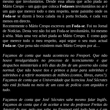
mesmo que involuntários. Desde essa altura que acho piada ao
Mário Crespo – um gajo que coloca
Fodasses
involuntários no ar é
um gajo que merece todo o meu respeito, neste paisinho onde os
Foda-se
se dizem à boca calada ou à porta fechada, e cada vez
menos em directo.
Recentemente o Mário Crespo escreveu um
Foda-se
. Foi no Jornal
de Notícias. Desta vez não foi um Foda-se involuntário, foi mesmo
à séria. Mais uma vez achei piada ao Mário Crespo. E como gajo
que merece todo o meu respeito, aqui segue o seu mais actual
Foda-se
. Que pena não existirem mais Mário Crespos por aí…
Façamos de conta que nada aconteceu no Freeport. Que não
houve invulgaridades no processo de licenciamento e que
despachos ministeriais a três dias do fim de um governo são coisa
normal. Que não houve tios e primos a falar para sobrinhas e
sobrinhos e a referir montantes de milhões (contos, libras, euros?).
Façamos de conta que a Universidade que licenciou José Sócrates
não está fechada no meio de um caso de polícia com arguidos e
tudo.
Façamos de conta que José Sócrates sabe mesmo falar Inglês.
Façamos de conta que é de aceitar a tese do professor Freitas do
Amaral de que, pelo que sabe, no Freeport está tudo bem e é em