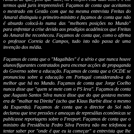
termos quid juris irrepreensível. Façamos de conta que aceitamos
o mestrado em Gestão com que na mesma entrevista Freitas do
Amaral distinguiu o primeiro-ministro e façamos de conta que não
é absurdo colocá-lo numa das "melhores posições no Mundo"
para enfrentar a crise devido aos prodígios académicos que Freitas
do Amaral lhe reconheceu. Façamos de conta que, como o afirma
o professor Correia de Campos, tudo isto não passa de uma
invenção dos média.
Façamos de conta que o "Magalhães" é a sério e que nunca houve
alunos/figurantes contratados para encenar acções de propaganda
do Governo sobre a educação. Façamos de conta que a OCDE se
pronunciou sobre a educação em Portugal considerando-a do
melhor que há no Mundo. Façamos de conta que Jorge Coelho
nunca disse que "quem se mete com o PS leva". Façamos de conta
que Augusto Santos Silva nunca disse que do que gostava mesmo
era de "malhar na Direita" (acho que Klaus Barbie disse o mesmo
da Esquerda). Façamos de conta que o director do Sol não
declarou que teve pressões e ameaças de represálias económicas se
publicasse reportagens sobre o Freeport. Façamos de conta que o
ministro da Presidência Pedro Silva Pereira não me telefonou a
tentar saber por "onde é que eu ia começar" a entrevista que lhe