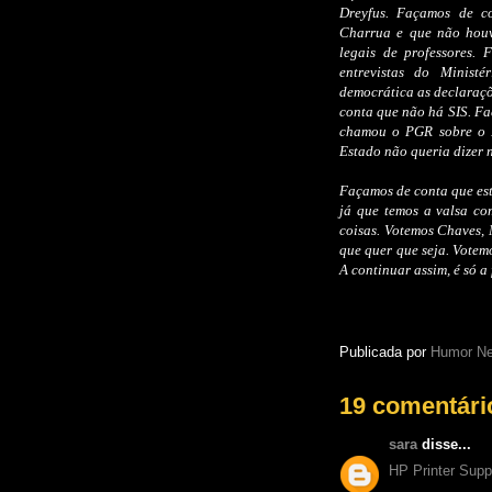
Dreyfus. Façamos de c
Charrua e que não houv
legais de professores.
entrevistas do Minist
democrática as declaraç
conta que não há SIS. Fa
chamou o PGR sobre o F
Estado não queria dizer 
Façamos de conta que est
já que temos a valsa co
coisas. Votemos Chaves,
que quer que seja. Votem
A continuar assim, é só a
Publicada por
Humor Ne
19 comentári
sara
disse...
HP Printer Sup