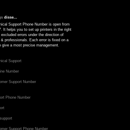
gs
disse...
nical Support Phone Number is open from
. It helps you to set up printers in the right
excluded errors under the direction of
 & professionals. Each error is fixed on a
o give a most precise management.
nical Support
line Number
tomer Support Number
port Phone Number
ort
 support
tomer Support Phone Number