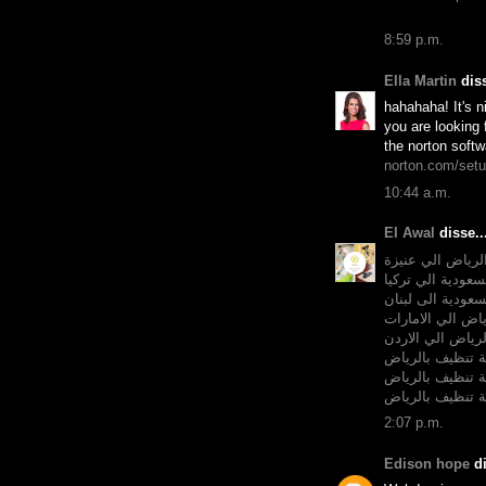
8:59 p.m.
Ella Martin
diss
hahahaha! It's n
you are looking f
the norton softw
norton.com/set
10:44 a.m.
El Awal
disse..
لرياض الي عنيزة
عودية الي تركيا
عودية الى لبنان
ض الي الامارات
رياض الي الاردن
 تنظيف بالرياض
 تنظيف بالرياض
 تنظيف بالرياض
2:07 p.m.
Edison hope
di