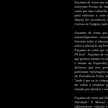
Façamos de conta que a
entrevista Freitas do Am
conta que não é absurdo
para enfrentar a crise 
Amaral lhe reconheceu. 
Correia de Campos, tudo 
Façamos de conta que
alunos/figurantes cont
Governo sobre a educaç
sobre a educação em Por
Façamos de conta que Jo
PS leva". Façamos de co
que gostava mesmo era de
o mesmo da Esquerda).
declarou que teve pre
publicasse reportagens s
da Presidência Pedro Si
"onde é que eu ia começa
me voltou a telefonar p
tratado por ministro e se
Façamos de conta que Ed
liberdade". E Manuel
infinitamente ridículo