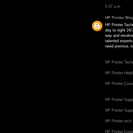
5:37 a.m.
HP Printer Blo
HP Printer Tech
day to night 24/7
way and resolve 
talented experts
need premise, t
HP Printer Tech
HP Printer Help
HP Printer Cus
HP Printer Sup
HP Printer Supp
HP Printer tech
HP Printer Cus