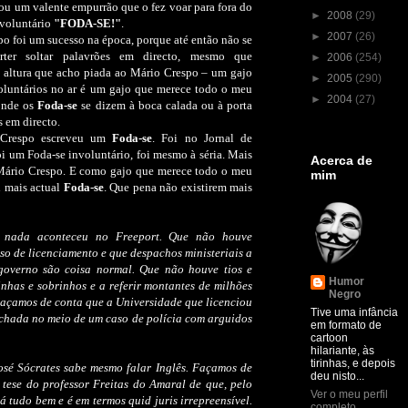
ou um valente empurrão que o fez voar para fora do
►
2008
(29)
nvoluntário
"FODA-SE!"
.
►
2007
(26)
o foi um sucesso na época, porque até então não se
ter soltar palavrões em directo, mesmo que
►
2006
(254)
a altura que acho piada ao Mário Crespo – um gajo
►
2005
(290)
luntários no ar é um gajo que merece todo o meu
►
2004
(27)
 onde os
Foda-se
se dizem à boca calada ou à porta
 em directo.
 Crespo escreveu um
Foda-se
. Foi no Jornal de
oi um Foda-se involuntário, foi mesmo à séria. Mais
Acerca de
Mário Crespo. E como gajo que merece todo o meu
mim
u mais actual
Foda-se
. Que pena não existirem mais
 nada aconteceu no Freeport. Que não houve
so de licenciamento e que despachos ministeriais a
governo são coisa normal. Que não houve tios e
Humor
inhas e sobrinhos e a referir montantes de milhões
Negro
 Façamos de conta que a Universidade que licenciou
Tive uma infância
echada no meio de um caso de polícia com arguidos
em formato de
cartoon
hilariante, às
tirinhas, e depois
sé Sócrates sabe mesmo falar Inglês. Façamos de
deu nisto...
 tese do professor Freitas do Amaral de que, pelo
Ver o meu perfil
á tudo bem e é em termos quid juris irrepreensível.
completo