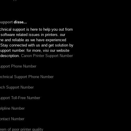
support
disse...
chnical support is here to help you out from
 software related issues in printers. our
ine and reliable as we have experienced
tay connected with us and get solution by
 support number. for more, visi our website
 description.
Canon Printer Support Number
Support Phone Number
Technical Support Phone Number
Tech Support Number
upport Toll-Free Number
elpline Number
Contact Number
rem of poor printer quality