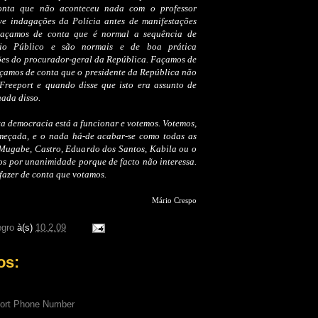
onta que não aconteceu nada com o professor
e indagações da Polícia antes de manifestações
 Façamos de conta que é normal a sequência de
ério Público e são normais e de boa prática
ões do procurador-geral da República. Façamos de
çamos de conta que o presidente da República não
reeport e quando disse que isto era assunto de
nada disso.
a democracia está a funcionar e votemos. Votemos,
meçada, e o nada há-de acabar-se como todas as
 Mugabe, Castro, Eduardo dos Santos, Kabila ou o
os por unanimidade porque de facto não interessa.
 fazer de conta que votamos.
Mário Crespo
gro
à(s)
10.2.09
os:
port Phone Number