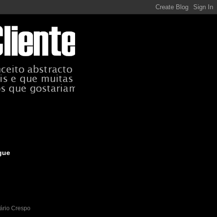
gue
ário Crespo