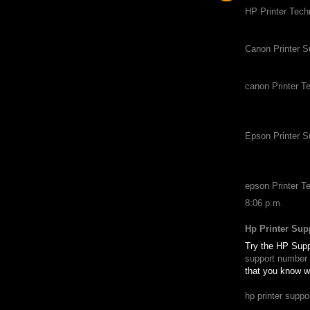
HP Printer Tech
Canon Printer 
canon Printer T
Epson Printer 
epson Printer T
8:06 p.m.
Hp Printer Sup
Try the HP Supp
support number
that you know wh
hp printer suppo