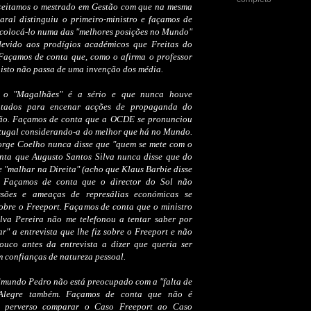
ceitamos o mestrado em Gestão com que na mesma
aral distinguiu o primeiro-ministro e façamos de
 colocá-lo numa das "melhores posições no Mundo"
devido aos prodígios académicos que Freitas do
Façamos de conta que, como o afirma o professor
isto não passa de uma invenção dos média.
 o "Magalhães" é a sério e que nunca houve
ratados para encenar acções de propaganda do
ão. Façamos de conta que a OCDE se pronunciou
tugal considerando-a do melhor que há no Mundo.
rge Coelho nunca disse que "quem se mete com o
nta que Augusto Santos Silva nunca disse que do
 "malhar na Direita" (acho que Klaus Barbie disse
 Façamos de conta que o director do Sol não
ssões e ameaças de represálias económicas se
obre o Freeport. Façamos de conta que o ministro
lva Pereira não me telefonou a tentar saber por
r" a entrevista que lhe fiz sobre o Freeport e não
ouco antes da entrevista a dizer que queria ser
m confianças de natureza pessoal.
mundo Pedro não está preocupado com a "falta de
 Alegre também. Façamos de conta que não é
 e perverso comparar o Caso Freeport ao Caso