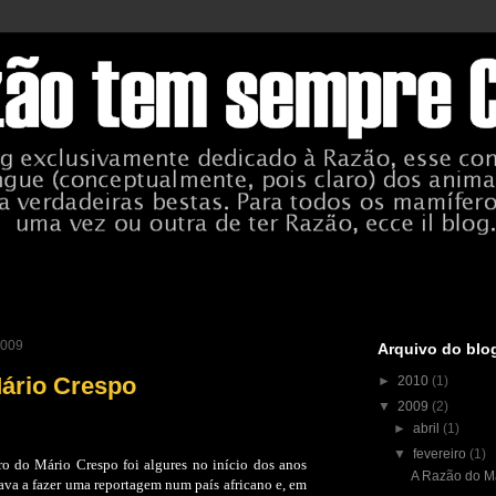
 2009
Arquivo do blo
ário Crespo
►
2010
(1)
▼
2009
(2)
►
abril
(1)
▼
fevereiro
(1)
o do Mário Crespo foi algures no início dos anos
A Razão do M
tava a fazer uma reportagem num país africano e, em