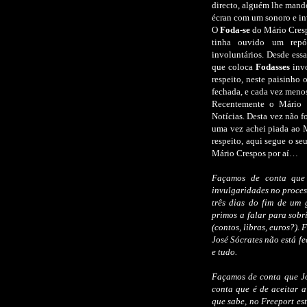
directo, alguém lhe mand
écran com um sonoro e i
O
Foda-se
do Mário Cresp
tinha ouvido um repór
involuntários. Desde ess
que coloca
Fodasses
invo
respeito, neste paisinho
fechada, e cada vez menos
Recentemente o Mário
Notícias. Desta vez não f
uma vez achei piada ao 
respeito, aqui segue o se
Mário Crespos por aí…
Façamos de conta que
invulgaridades no proces
três dias do fim de um 
primos a falar para sobr
(contos, libras, euros?).
José Sócrates não está f
e tudo.
Façamos de conta que Jo
conta que é de aceitar a
que sabe, no Freeport est