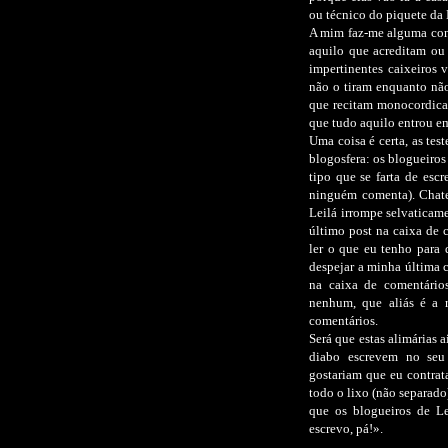
ou técnico do piquete da
A mim faz-me alguma con
aquilo que acreditam ou
impertinentes caixeiros 
não o tiram enquanto não
que recitam monocordicam
que tudo aquilo entrou e
Uma coisa é certa, as te
blogosfera: os blogueiro
tipo que se farta de esc
ninguém comenta). Chate
Leilá irrompe selvaticam
último post na caixa de 
ler o que eu tenho para d
despejar a minha última c
na caixa de comentários
nenhum, que aliás é a r
comentários.
Será que estas alimárias
diabo escrevem no seu 
gostariam que eu contrat
todo o lixo (não separad
que os blogueiros de Le
escrevo, pá!».