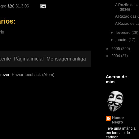
A Razão das c
gro
à(s)
31.3.06
dizem
A Razão das 
rios:
A Razão de L
rio
►
fevereiro
(29)
►
janeiro
(17)
►
2005
(290)
►
2004
(27)
cente
Página inicial
Mensagem antiga
rever:
Enviar feedback (Atom)
Acerca de
mim
Humor
Negro
Tive uma infância
em formato de
cartoon