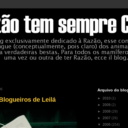
06
Arquivo do blo
Blogueiros de Leilá
►
2010
(1)
►
2009
(2)
►
2008
(29)
►
2007
(26)
▼
2006
(254)