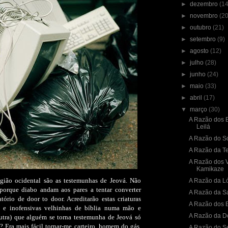
►
dezembro
(14
►
novembro
(20
►
outubro
(21)
►
setembro
(9)
►
agosto
(12)
►
julho
(28)
►
junho
(24)
►
maio
(33)
►
abril
(17)
▼
março
(30)
A Razão dos B
Leilá
A Razão do S
A Razão da T
A Razão dos 
Kamikaze
igião ocidental são as testemunhas de Jeová. Não
A Razão da Ló
porque diabo andam aos pares a tentar converter
A Razão da S
tório de door to door. Acreditarão estas criaturas
A Razão dos 
s e inofensivas velhinhas de bíblia numa mão e
A Razão da D
outra) que alguém se torna testemunha de Jeová só
? Era mais fácil tornar-me carteiro, homem do gás,
A Razão do Ser