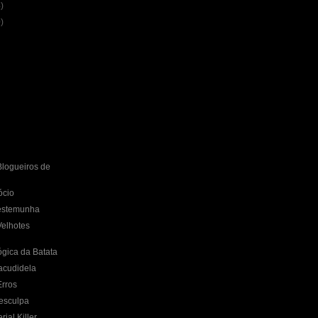
)
)
logueiros de
ócio
estemunha
Velhotes
gica da Batata
acudidela
Erros
esculpa
ial Killer