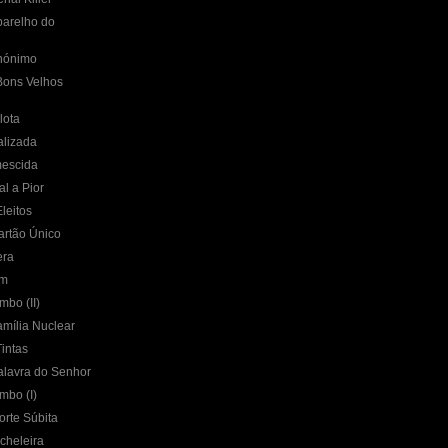
parelho do
nónimo
Bons Velhos
lota
alizada
mescida
l a Pior
leitos
artão Único
era
em
mbo (II)
mília Nuclear
intas
alavra do Senhor
mbo (I)
rte Súbita
cheleira