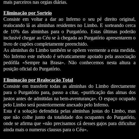
mais parceiros nas orgias diárias.
Eliminação por Sorteio
Consiste em voltar a dar ao Inferno o seu pé direito original,
realocando lá as alminhas residentes no Limbo. E sorteando cerca
de 10% das alminhas para o Purgatório. Estas últimas poderão
inclusivé chegar ao Céu se à chegada ao Purgatório apresentarem o
livro de cupões completamente preenchido.
As alminhas do Limbo também se opõem veemente a esta medida.
No Inferno este método é selvaticamente apoiado pela associação
pedófila «Sempre na Brasa». Não conhecemos nesta altura a
posição oficial do Purgatório.
Eliminação por Realocação Total
Consiste em transferir todas as alminhas do Limbo directamente
para o Purgatório para, passo a citar, «purificação das almas dos
justos antes de admitidas na bem-aventurança». O espaço ocupado
pelo Limbo será posteriormente anexado pelo Inferno.
Esta é a solução defendida pelas alminhas justas do Limbo, mas
que não colhe junto da totalidade dos ocupantes do Purgatório,
onde se afirma que «não precisamos cá desses gajos para dificultar
ainda mais o numerus clausus para o Céu».