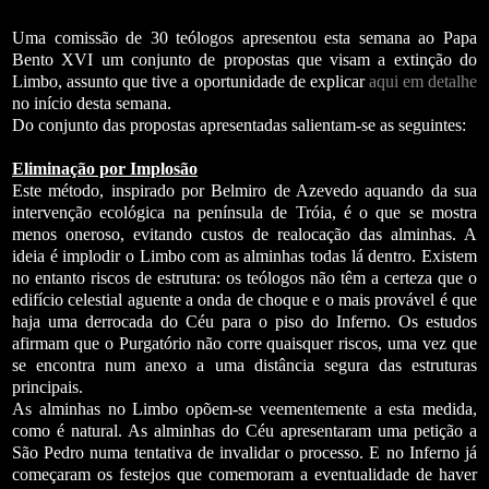
Uma comissão de 30 teólogos apresentou esta semana ao Papa
Bento XVI um conjunto de propostas que visam a extinção do
Limbo, assunto que tive a oportunidade de explicar
aqui em detalhe
no início desta semana.
Do conjunto das propostas apresentadas salientam-se as seguintes:
Eliminação por Implosão
Este método, inspirado por Belmiro de Azevedo aquando da sua
intervenção ecológica na península de Tróia, é o que se mostra
menos oneroso, evitando custos de realocação das alminhas. A
ideia é implodir o Limbo com as alminhas todas lá dentro. Existem
no entanto riscos de estrutura: os teólogos não têm a certeza que o
edifício celestial aguente a onda de choque e o mais provável é que
haja uma derrocada do Céu para o piso do Inferno. Os estudos
afirmam que o Purgatório não corre quaisquer riscos, uma vez que
se encontra num anexo a uma distância segura das estruturas
principais.
As alminhas no Limbo opõem-se veementemente a esta medida,
como é natural. As alminhas do Céu apresentaram uma petição a
São Pedro numa tentativa de invalidar o processo. E no Inferno já
começaram os festejos que comemoram a eventualidade de haver