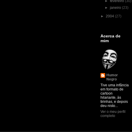
►
fevereiro
(30)
►
janeiro
(23)
►
2004
(27)
Acerca de
mim
Humor
Negro
Tive uma infância
em formato de
cartoon
hilariante, às
tirinhas, e depois
deu nisto...
Ver o meu perfil
completo