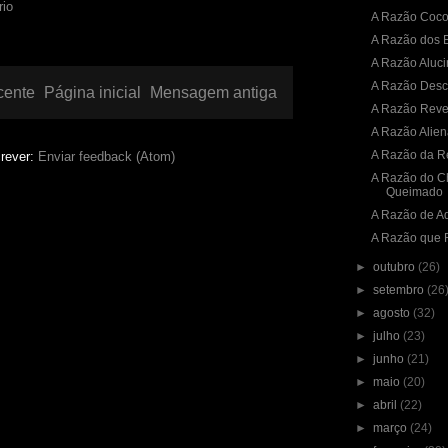
rio
A Razão Coc
A Razão dos 
A Razão Aluc
A Razão Desc
cente
Página inicial
Mensagem antiga
A Razão Reve
A Razão Alie
A Razão da R
rever:
Enviar feedback (Atom)
A Razão do C
Queimado
A Razão de A
A Razão que
►
outubro
(26)
►
setembro
(26
►
agosto
(32)
►
julho
(23)
►
junho
(21)
►
maio
(20)
►
abril
(22)
►
março
(24)