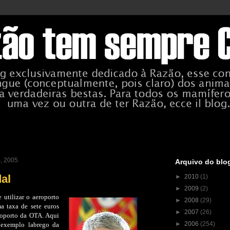
4, 2005
Arquivo do blo
al
►
2010
(1)
►
2009
(2)
utilizar o aeroporto
►
2008
(29)
a taxa de sete euros
►
2007
(26)
roporto da OTA. Aqui
►
2006
(254)
 exemplo labrego da