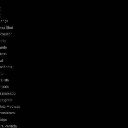
)
)
iança
eng Shui
ofessor
Medo
rante
deus
al
aciência
ria
alista
ctório
essabiado
ategoria
Sete Medidas
condríaca
ridge
ra Perdida