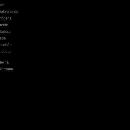
oon
Eufemismos
inógena
rente
ladora
nada
escisão
heiro a
delina
 Ressona
)