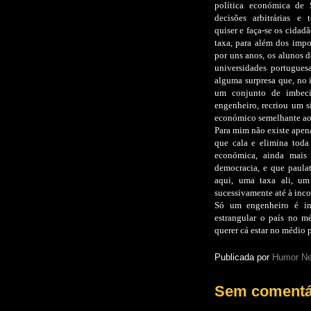
política económica de 
decisões arbitrárias e
quiser e faça-se os cida
taxa, para além dos impo
por uns anos, os alunos d
universidades portugue
alguma surpresa que, no 
um conjunto de imbeci
engenheiro, recriou um s
económico semelhante ao 
Para mim não existe apena
que cala e elimina toda
económica, ainda mais
democracia, e que paula
aqui, uma taxa ali, um
sucessivamente até à inco
Só um engenheiro é inc
estrangular o país no m
querer cá estar no médio 
Publicada por
Humor Ne
Sem comentá