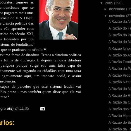
Sócrates: tome-se as
▼
2005
(290)
 tendenciosas que se
►
dezembro
(16
dãos pagarem mais uma
▼
novembro
(27
stos e do IRS. Daqui
A Razão da Al
e ciência política das
sas vão aprender com
A Razão do F
início do século XXI,
A Razão do Pr
s liderados por um
A Razão do 
istema de feudalismo
A Razão Igno
que se praticava no século V.
s uma forma de ditadura. Temos a ditadura política
A Razão do A
 a forma de oposição. E depois temos a ditadura
A Razão Feud
 perigosa porque surge sob uma falsa capa de
A Razão da P
tinamente vai sugando os cidadãos com uma taxa
A Razão Próp
 agravamento aqui, um imposto acolá, e assim
nsciência.
A Razão Natur
apaz de perceber que este sistema feudal vai
A Razão do Mi
édio prazo... mas também quem disse que ele vai
A Razão do R
prazo?
A Razão da C
gro
à(s)
24.11.05
A Razão das 
A Razão Hipo
rios:
A Razão do B
A Razão da Ta