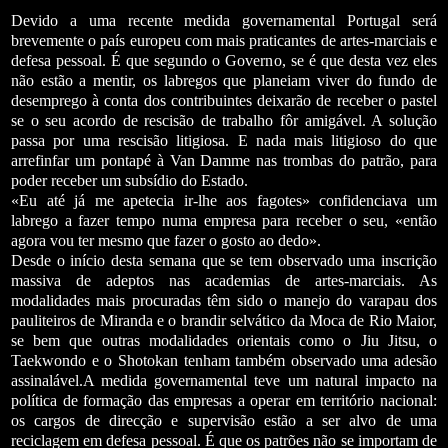
Devido a uma recente medida governamental Portugal será
brevemente o país europeu com mais praticantes de artes-marciais e
defesa pessoal. É que segundo o Governo, se é que desta vez eles
não estão a mentir, os labregos que planeiam viver do fundo de
desemprego à conta dos contribuintes deixarão de receber o pastel
se o seu acordo de rescisão de trabalho fôr amigável. A solução
passa por uma rescisão litigiosa. E nada mais litigioso do que
arrefinfar um pontapé à Van Damme nas trombas do patrão, para
poder receber um subsídio do Estado.
«Eu até já me apetecia ir-lhe aos fagotes» confidenciava um
labrego a fazer tempo numa empresa para receber o seu, «então
agora vou ter mesmo que fazer o gosto ao dedo».
Desde o início desta semana que se tem observado uma inscrição
massiva de adeptos nas academias de artes-marciais. As
modalidades mais procuradas têm sido o manejo do varapau dos
pauliteiros de Miranda e o brandir selvático da Moca de Rio Maior,
se bem que outras modalidades orientais como o Jiu Jitsu, o
Taekwondo e o Shotokan tenham também observado uma adesão
assinalável.
A medida governamental teve um natural impacto na
política de formação das empresas a operar em território nacional:
os cargos de direcção e supervisão estão a ser alvo de uma
reciclagem em defesa pessoal. É que os patrões não se importam de