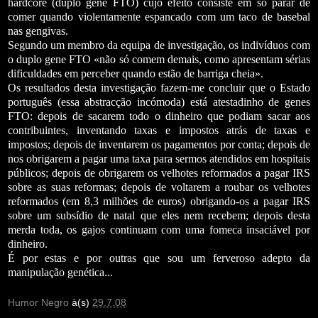
hardcore (duplo gene FTO) cujo efeito consiste em só parar de
comer quando violentamente espancado com um taco de basebal
nas gengivas.
Segundo um membro da equipa de investigação, os indivíduos com
o duplo gene FTO «não só comem demais, como apresentam sérias
dificuldades em perceber quando estão de barriga cheia».
Os resultados desta investigação fazem-me concluir que o Estado
português (essa abstracção incómoda) está atestadinho de genes
FTO: depois de sacarem todo o dinheiro que podiam sacar aos
contribuintes, inventando taxas e impostos atrás de taxas e
impostos; depois de inventarem os pagamentos por conta; depois de
nos obrigarem a pagar uma taxa para sermos atendidos em hospitais
públicos; depois de obrigarem os velhotes reformados a pagar IRS
sobre as suas reformas; depois de voltarem a roubar os velhotes
reformados (em 8,3 milhões de euros) obrigando-os a pagar IRS
sobre um subsídio de natal que eles nem recebem; depois desta
merda toda, os gajos continuam com uma fomeca insaciável por
dinheiro.
É por estas e por outras que sou um ferveroso adepto da
manipulação genética...
Humor Negro
à(s)
29.7.08