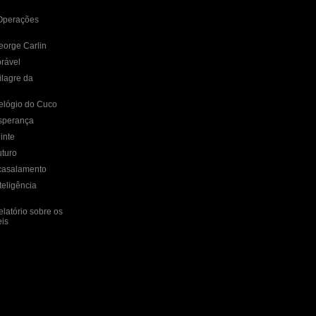
Operações
eorge Carlin
rável
lagre da
elógio do Cuco
sperança
inte
uturo
casalamento
teligência
latório sobre os
is