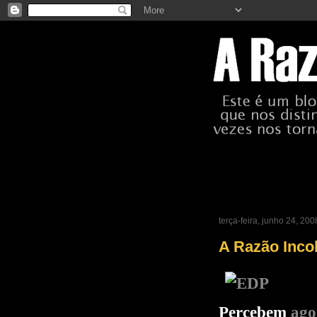
terça-feira, junho 24, 200
A Razão Inco
Percebem
ago