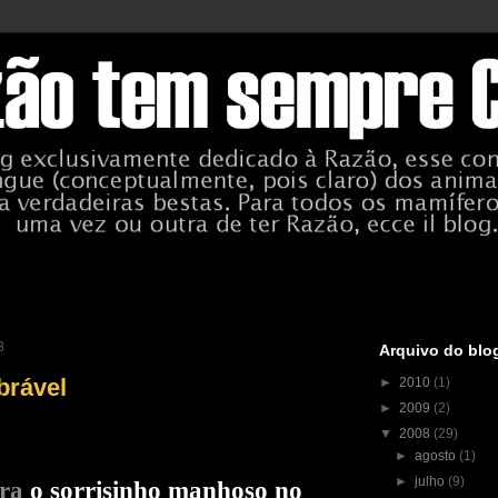
8
Arquivo do blo
brável
►
2010
(1)
►
2009
(2)
▼
2008
(29)
►
agosto
(1)
►
julho
(9)
ra
o sorrisinho manhoso no