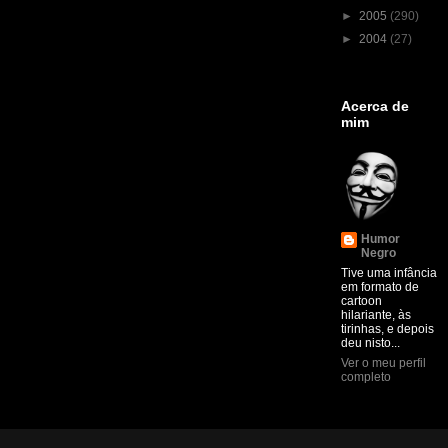
►
2005
(290)
►
2004
(27)
Acerca de
mim
Humor
Negro
Tive uma infância
em formato de
cartoon
hilariante, às
tirinhas, e depois
deu nisto...
Ver o meu perfil
completo