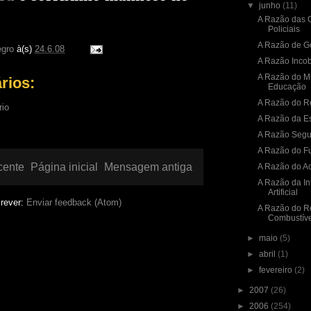
▼
junho
(11)
A Razão das 
Policiais
A Razão de G
gro
à(s)
24.6.08
A Razão Incob
A Razão do Mi
rios:
Educação
A Razão do R
rio
A Razão da E
A Razão Segu
A Razão do F
cente
Página inicial
Mensagem antiga
A Razão do A
A Razão da In
Artificial
rever:
Enviar feedback (Atom)
A Razão do Re
Combustíve
►
maio
(5)
►
abril
(1)
►
fevereiro
(2)
►
2007
(26)
►
2006
(254)