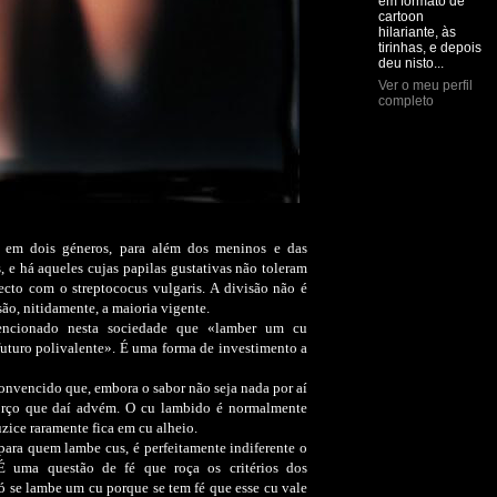
em formato de
cartoon
hilariante, às
tirinhas, e depois
deu nisto...
Ver o meu perfil
completo
 em dois géneros, para além dos meninos e das
 e há aqueles cujas papilas gustativas não toleram
recto com o streptococus vulgaris. A divisão não é
são, nitidamente, a maioria vigente.
encionado nesta sociedade que «lamber um cu
futuro polivalente». É uma forma de investimento a
nvencido que, embora o sabor não seja nada por aí
forço que daí advém. O cu lambido é normalmente
uzice raramente fica em cu alheio.
 para quem lambe cus, é perfeitamente indiferente o
É uma questão de fé que roça os critérios dos
ó se lambe um cu porque se tem fé que esse cu vale