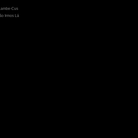
 Lambe-Cus
ão Irmos Lá