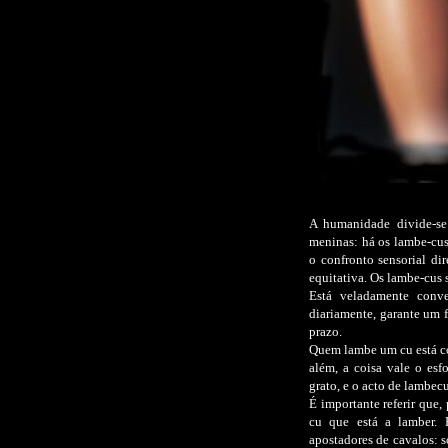
A humanidade divide-se
meninas: há os lambe-cus,
o confronto sensorial di
equitativa. Os lambe-cus 
Está veladamente conv
diariamente, garante um 
prazo.
Quem lambe um cu está co
além, a coisa vale o es
grato, e o acto de lambec
É importante referir que,
cu que está a lamber. 
apostadores de cavalos: s