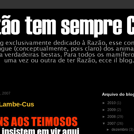
9, 2007
Arquivo do blo
 Lambe-Cus
►
2010
(1)
►
2009
(2)
►
2008
(29)
▼
2007
(26)
►
dezembro
(3)