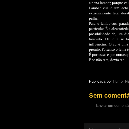
a pena lamber, porque vai
Lamber cus é um acto 
extremamente fácil desa
palha.
Para o lambe-cus, para
particular. É a aleatorie
possibilidade de, um dia
lambido. Daí que se l
influências. O cu é uma
prémio. Portanto o lema 
É por essas e por outras
E se não tem, devia ter.
Publicada por
Humor Ne
Sem comentá
Enviar um comentá