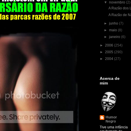
▼
novembro
(2)
A Razão dos
A Razão de N
►
junho
(7)
►
maio
(8)
►
janeiro
(6)
►
2006
(254)
►
2005
(290)
►
2004
(27)
Acerca de
mim
Humor
Negro
Tive uma infância