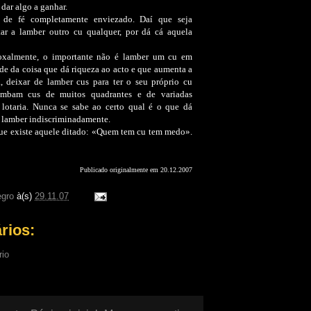
 dar algo a ganhar.
de fé completamente enviezado. Daí que seja
tar a lamber outro cu qualquer, por dá cá aquela
doxalmente, o importante não é lamber um cu em
dade da coisa que dá riqueza ao acto e que aumenta a
, deixar de lamber cus para ter o seu próprio cu
ambam cus de muitos quadrantes e de variadas
 lotaria. Nunca se sabe ao certo qual é o que dá
é lamber indiscriminadamente.
 que existe aquele ditado: «Quem tem cu tem medo».
Publicado originalmente em 20.12.2007
gro
à(s)
29.11.07
rios:
rio