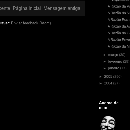
A Razão da Pa
cente
Página inicial
Mensagem antiga
A Razão do Al
A Razão Esca
rever:
Enviar feedback (Atom)
A Razão da Av
A Razão da C
A Razão Env
A Razão da M
►
março
(30)
►
fevereiro
(29)
►
janeiro
(17)
►
2005
(290)
►
2004
(27)
Acerca de
mim