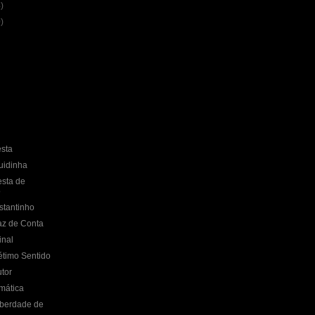
)
)
sta
uidinha
esta de
o
stantinho
az de Conta
inal
étimo Sentido
tor
mática
iberdade de