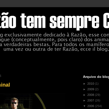
6
Arquivo do blo
inal
►
2010
(1)
►
2009
(2)
►
2008
(29)
►
2007
(26)
▼
2006
(254)