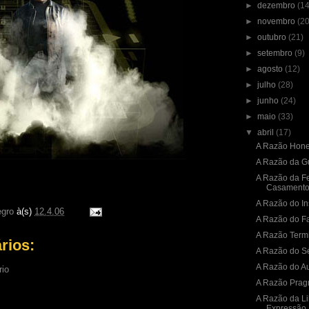
►
dezembro
(14
►
novembro
(20
►
outubro
(21)
►
setembro
(9)
►
agosto
(12)
►
julho
(28)
►
junho
(24)
►
maio
(33)
▼
abril
(17)
A Razão Hone
A Razão da G
A Razão da F
Casament
A Razão do In
gro
à(s)
12.4.06
A Razão do F
A Razão Term
rios:
A Razão do S
A Razão do Au
rio
A Razão Prag
A Razão da L
Expressão