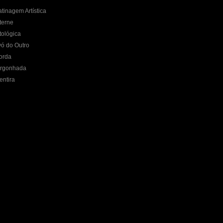
tinagem Artística
terne
tológica
ó do Outro
orda
ergonhada
entira