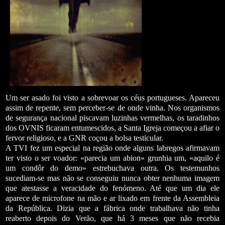
Um ser asado foi visto a sobrevoar os céus portugueses. Apareceu
assim de repente, sem perceber-se de onde vinha. Nos organismos
de segurança nacional piscavam luzinhas vermelhas, os taradinhos
dos OVNIS ficaram entumescidos, a Santa Igreja começou a afiar o
fervor religioso, e a GNR coçou a bolsa testicular.
A TVI fez um especial na região onde alguns labregos afirmavam
ter visto o ser voador: «parecia um abion» grunhia um, «aquilo é
um condôr do demo» estrebuchava outra. Os testemunhos
sucediam-se mas não se conseguiu nunca obter nenhuma imagem
que atestasse a veracidade do fenómeno. Até que um dia ele
aparece de microfone na mão e ar lixado em frente da Assembleia
da República. Dizia que a fábrica onde trabalhava não tinha
reaberto depois do Verão, que há 3 meses que não recebia