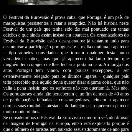
O Festival da Eurovisão é prova cabal que Portugal é um país de
masoquistas persistentes a raiar a estupidez. Não há história neste
Festival de um país que tenha sido tão mal pontuado em tantas
edições e que ainda assim insista em aparecer. Os organizadores do
Festival da Eurovisão estão desesperados: já tentaram tudo para
desmotivar a participação portuguesa e a malta continua a aparecer
– tipo aqueles convidados que tornam qualquer festa numa
verdadeira chatice, mas que já aparecem há tanto tempo que
ninguém tem coragem de lhes fechar a porta na cara. Ao longo dos
anos Portugal tem vindo, com poucas excepções, a ser
ostensivamente relegado para os últimos lugares – qualquer país
teria percebido que aquilo devia querer dizer alguma coisa, que não
valia a pena insistir, que os senhores não nos queriam lá. Mas não.
Os portugueses ainda não perceberam e, ao fim de mais de 40 anos
de participações falhadas e constrangedoras, teimam a aparecer
com as suas roupinhas atestadas de lantejoulas, a quererem parecer
muito moderninhos.
Se considerarmos o Festival da Eurovisão como um veículo difusor
da imagem de Portugal na Europa, então está explicado porque é
que o número de turistas tem baixado assustadoramente de ano para