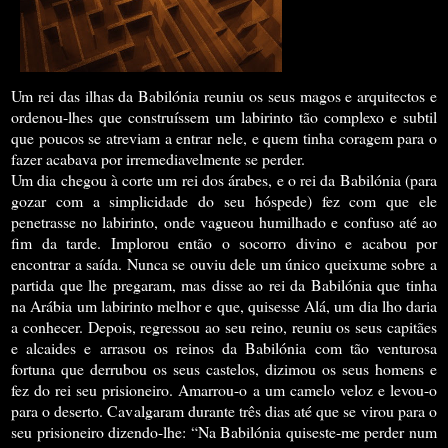
Um rei das ilhas da Babilónia reuniu os seus magos e arquitectos e
ordenou-lhes que construíssem um labirinto tão complexo e subtil
que poucos se atreviam a entrar nele, e quem tinha coragem para o
fazer acabava por irremediavelmente se perder.
Um dia chegou à corte um rei dos árabes, e o rei da Babilónia (para
gozar com a simplicidade do seu hóspede) fez com que ele
penetrasse no labirinto, onde vagueou humilhado e confuso até ao
fim da tarde. Implorou então o socorro divino e acabou por
encontrar a saída. Nunca se ouviu dele um único queixume sobre a
partida que lhe pregaram, mas disse ao rei da Babilónia que tinha
na Arábia um labirinto melhor e que, quisesse Alá, um dia lho daria
a conhecer. Depois, regressou ao seu reino, reuniu os seus capitães
e alcaides e arrasou os reinos da Babilónia com tão venturosa
fortuna que derrubou os seus castelos, dizimou os seus homens e
fez do rei seu prisioneiro. Amarrou-o a um camelo veloz e levou-o
para o deserto. Cavalgaram durante três dias até que se virou para o
seu prisioneiro dizendo-lhe: “Na Babilónia quiseste-me perder num