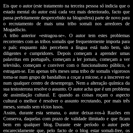
Eis que o autor (este tratamento na terceira pessoa só indicia que o
estado mental do autor está cada vez mais deteriorado, facto que
passa perfeitamente despercebido na blogosfera) parte de novo para
o recrutamento de mais uma tribo somali nos arredores de
Mogadíscio.
A tribo anterior «estragou-se». O autor tem estes problemas
recorrentes com as tribos somalis que frequentemente importa para
o país: enquanto não percebem a língua está tudo bem, são
diligentes e cumpridores. Depois começam a aprender umas
palavritas em português, começam a ler jornais, começam a ver
televisão, começam e conviver com o funcionalismo público, e
estragam-se. Em apenas três meses uma tribo de somalis vigorosos
torna-se num grupo de bandalhos a coçar a micose, e a inscrever-se
num qualquer centro de desemprego. Nem a alteração química da
sua testosterona resolve o assunto. O autor acha que é um problema
de assimilação cultural. E quando as coisas roçam o aspecto
cultural o melhor é resolver o assunto recrutando, por mais três
meses, somalis sem vícios lusos.
Assim, durante esta semana, o autor deixar-vos-à Razões em
Conserva, daquelas com prazo de validade ilimitado e que ficam
bem em qualquer blog.
Durante este período o autor pede
encarecidamente que, pelo facto de o blog estar somali-free, os