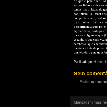
de quê e para quê?? Não
somos líderes a descasca
temos nas práticas de ge
continuam a fazer-no
competitividade; podería
mas... olhem lá para 
descortinam algum potenc
Apesar disto, Portugal c
para os imigrantes que já
espanhóis que cada vez g
cérebros», que encontra
barata, e cheia de potenc
um neurónio para transfor
Publicada por
Humor Ne
Sem comentá
Enviar um comentá
Mensagem mais re