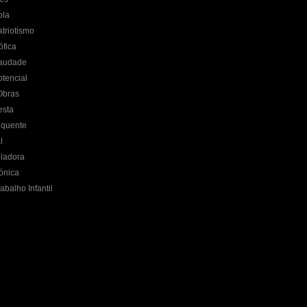
ola
triotismo
ófica
Saudade
tencial
Obras
esta
nquente
l
ladora
ónica
balho Infantil