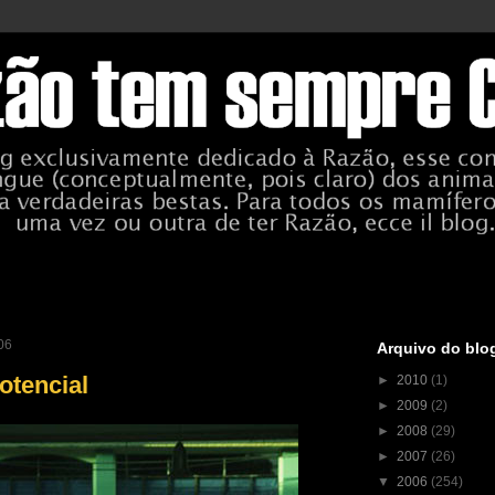
006
Arquivo do blo
otencial
►
2010
(1)
►
2009
(2)
►
2008
(29)
►
2007
(26)
▼
2006
(254)