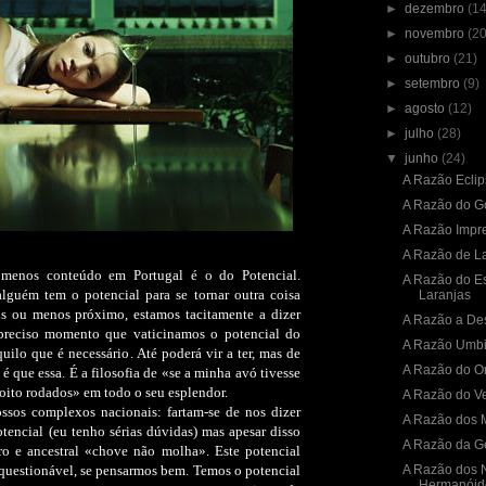
►
dezembro
(14
►
novembro
(20
►
outubro
(21)
►
setembro
(9)
►
agosto
(12)
►
julho
(28)
▼
junho
(24)
A Razão Ecli
A Razão do G
A Razão Impre
A Razão de L
menos conteúdo em Portugal é o do Potencial.
A Razão do E
guém tem o potencial para se tornar outra coisa
Laranjas
s ou menos próximo, estamos tacitamente a dizer
A Razão a De
 preciso momento que vaticinamos o potencial do
A Razão Umbil
uilo que é necessário. Até poderá vir a ter, mas de
A Razão do 
 que essa. É a filosofia de «se a minha avó tivesse
oito rodados» em todo o seu esplendor.
A Razão do V
ssos complexos nacionais: fartam-se de nos dizer
A Razão dos 
tencial (eu tenho sérias dúvidas) mas apesar disso
A Razão da Ge
ro e ancestral «chove não molha». Este potencial
 questionável, se pensarmos bem. Temos o potencial
A Razão dos 
Hermanóid