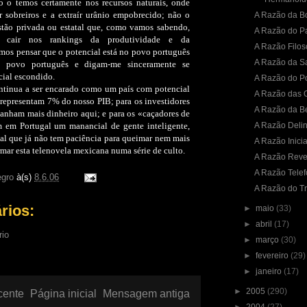
 o temos certamente nos recursos naturais, onde
r sobreiros e a extraír urânio empobrecido; não o
A Razão da B
stão privada ou estatal que, como vamos sabendo,
A Razão do Pa
s cair nos rankings da produtividade e da
A Razão Filos
mos pensar que o potencial está no povo português
A Razão da 
o povo português e digam-me sinceramente se
ial escondido.
A Razão do Po
ontinua a ser encarado como um país com potencial
A Razão das 
 representam 7% do nosso PIB; para os investidores
A Razão da B
anham mais dinheiro aqui; e para os «caçadores de
m em Portugal um manancial de gente inteligente,
A Razão Deli
ial que já não tem paciência para queimar nem mais
A Razão Inicia
mar esta telenovela mexicana numa série de culto.
A Razão Reve
A Razão Telef
gro
à(s)
8.6.06
A Razão do Tra
rios:
►
maio
(33)
►
abril
(17)
rio
►
março
(30)
►
fevereiro
(29)
►
janeiro
(17)
►
2005
(290)
cente
Página inicial
Mensagem antiga