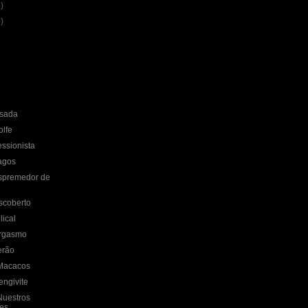
)
)
psada
olfe
ssionista
agos
spremedor de
scoberto
ical
Orgasmo
erão
Macacos
ngivite
Nuestros
es