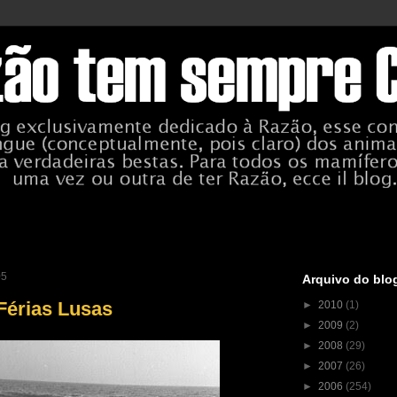
05
Arquivo do blo
Férias Lusas
►
2010
(1)
►
2009
(2)
►
2008
(29)
►
2007
(26)
►
2006
(254)