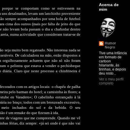
Acerca de
il porque se comportam como se estivessem na
mim
m uns desalmados, levam um lanchinho proveniente
tão sempre acompanhados por uma bola de futebol
ra cima dos outros (mais por falta de jeito do que
e não levam bola passam o dia a chafurdar dentro
 areia, numa actividade que consideram tratar-se de
Humor
Negro
 seja muito bem regateado. Não interessa nada se
Tive uma infância
iseráveis. De calculadora na mão, estão dispostos a
em formato de
ra orgulhosamente acharem que não só não foram
cartoon
hilariante, às
am o pelintra que estava a vender o pechisbeque
tirinhas, e depois
 diária. Claro que neste processo a chinfrineira é
deu nisto...
Ver o meu perfil
completo
corados com os artigos locais: o chapéu de palha
meira pelo barman do hotel; a camisinha às flores; a
 estube en Varadero»; O cabelinho entrançado à lá
rária no braço; todos com um bronzeado excessivo,
, meio inchados do sol e da bebida. O seu
ão é um remake do que fizeram à ida.
nte de viagens que me compreende. Quando me vê
nhas férias, diz sempre: «já sei onde é que não vai