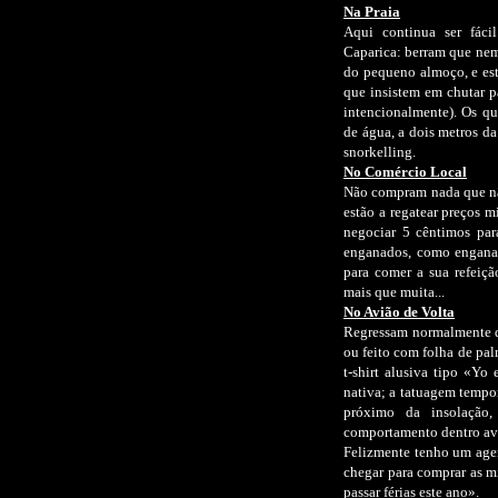
Na Praia
Aqui continua ser fác
Caparica: berram que ne
do pequeno almoço, e es
que insistem em chutar pa
intencionalmente). Os qu
de água, a dois metros da
snorkelling.
No Comércio Local
Não compram nada que não
estão a regatear preços m
negociar 5 cêntimos pa
enganados, como enganar
para comer a sua refeição
mais que muita...
No Avião de Volta
Regressam normalmente de
ou feito com folha de pal
t-shirt alusiva tipo «Yo
nativa; a tatuagem tempo
próximo da insolação
comportamento dentro avi
Felizmente tenho um age
chegar para comprar as mi
passar férias este ano».