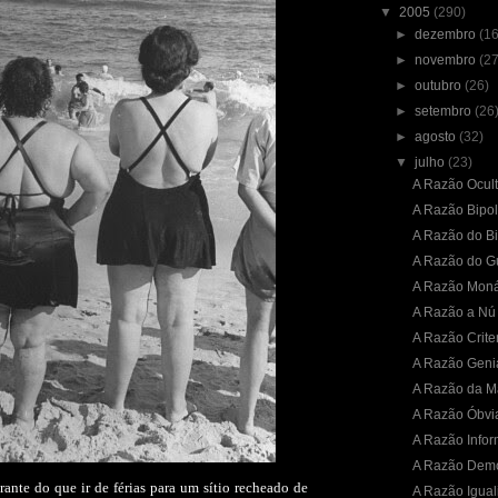
▼
2005
(290)
►
dezembro
(16
►
novembro
(27
►
outubro
(26)
►
setembro
(26
►
agosto
(32)
▼
julho
(23)
A Razão Ocul
A Razão Bipol
A Razão do B
A Razão do G
A Razão Moná
A Razão a Nú
A Razão Crite
A Razão Geni
A Razão da M
A Razão Óbvi
A Razão Infor
A Razão Demo
ante do que ir de férias para um sítio recheado de
A Razão Iguali