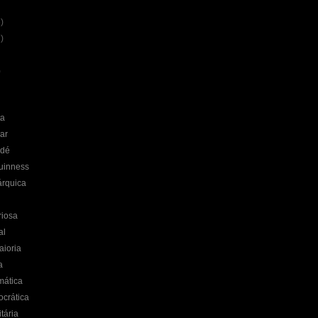
)
)
)
ta
ar
idé
uinness
rquica
riosa
al
aioria
a
mática
crática
tária