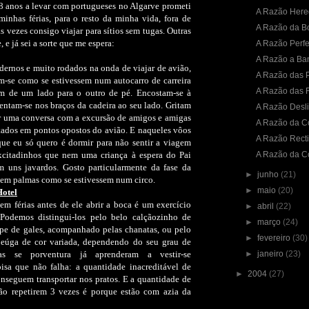
8 anos a levar com portugueses no Algarve prometi
A Razão Hered
nhas férias, para o resto da minha vida, fora de
A Razão da B
s vezes consigo viajar para sítios sem tugas. Outras
, e já sei a sorte que me espera:
A Razão Perfe
A Razão a Ba
ernos e muito rodados na onda de viajar de avião,
A Razão das 
-se como se estivessem num autocarro de carreira
A Razão das F
m de um lado para o outro de pé. Encostam-se à
entam-se nos braços da cadeira ao seu lado. Gritam
A Razão Desl
r uma conversa com a excursão de amigos e amigas
A Razão da C
tados em pontos opostos do avião. E naqueles vôos
A Razão Rectif
ue eu só quero é dormir para não sentir a viagem
excitadinhos que nem uma criança à espera do Pai
A Razão da C
m uns javardos. Gosto particularmente da fase da
►
junho
(21)
tem palmas como se estivessem num circo.
►
maio
(20)
otel
em férias antes de ele abrir a boca é um exercício
►
abril
(22)
Podemos distingui-los pelo belo calçãozinho de
►
março
(24)
pe de gales, acompanhado pelas chanatas, ou pelo
►
fevereiro
(30)
eúga de cor variada, dependendo do seu grau de
Mas se porventura já aprenderam a vestir-se
►
janeiro
(23)
sa que não falha: a quantidade inacreditável de
►
2004
(27)
onseguem transportar nos pratos. E a quantidade de
ão repetirem 3 vezes é porque estão com azia da