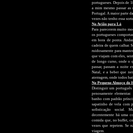
portugueses. Depois de 1
a mim mesmo passar as mi
Portugal. A maior parte da
vezes não tenho essa sorte
No Avião para Lá
Para parecerem muito mod
os portugueses comportam
em hora de ponta. Anda
cadeira de quem calhar. S
ruidosamente para mante
que viajam com eles, sen
de longo curso, onde o q
passar, passam a noite 
Natal, e a beber que ne
aterragem, onde todos ba
No Pequeno Almoço do H
Distinguir um português 
penosamente elementar. 
banho com padrão prínci
sapatinho de vela com p
sofisticação social. 
decentemente há uma coi
comida que, no buffet, c
vezes que repetem. Se n
viagem.