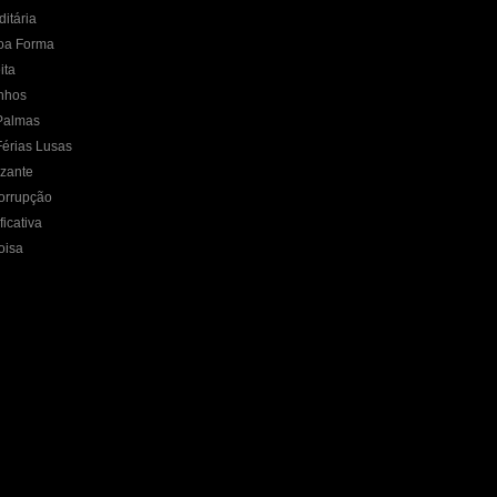
itária
oa Forma
ita
nhos
Palmas
érias Lusas
izante
orrupção
icativa
oisa