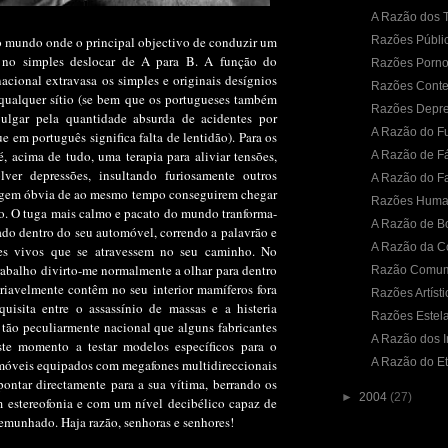
A Razão dos T
no mundo onde o principal objectivo de conduzir um
Razões Públi
 no simples deslocar de A para B. A função do
Razões Porno
acional extravasa os simples e originais desígnios
Razões Cont
qualquer sítio (se bem que os portugueses também
Razões Depre
julgar pela quantidade absurda de acidentes por
A Razão do F
e em português significa falta de lentidão). Para os
, acima de tudo, uma terapia para aliviar tensões,
A Razão de F
olver depressões, insultando furiosamente outros
A Razão do F
agem óbvia de ao mesmo tempo conseguirem chegar
Razões Huma
no. O tuga mais calmo e pacato do mundo tranforma-
A Razão de Bo
ado dentro do seu automóvel, correndo a palavrão e
A Razão da 
res vivos que se atravessem no seu caminho. No
rabalho divirto-me normalmente a olhar para dentro
Razão Comu
iavelmente contêm no seu interior mamíferos fora
Razões Artísti
quisita entre o assassínio de massas e a histeria
Razões Estel
 tão peculiarmente nacional que alguns fabricantes
A Razão dos I
te momento a testar modelos específicos para o
A Razão do E
móveis equipados com megafones multidireccionais
ontar directamente para a sua vítima, berrando os
►
2004
(27)
m estereofonia e com um nível decibélico capaz de
remunhado. Haja razão, senhoras e senhores!