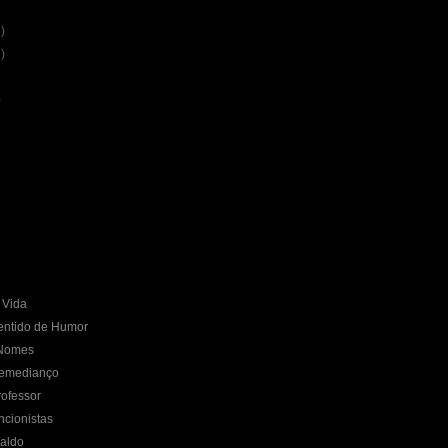
)
)
)
 Vida
entido de Humor
 Nomes
Remedianço
ofessor
cionistas
aldo