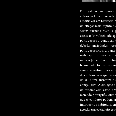
Portugal é o único país 
automóvel não consiste
automóvel em território n
do chegar mais rápido a 
sejam exímios nisto, a 
excesso de velocidade, qu
portugueses a condução é
debelar ansiedades, res
portugueses, com a vant
mais rápido ao seu desti
se num javardolas alucin
buzinadela todos os se
caminho matinal para o t
dos automóveis que invar
de si, numa fronteira es
compulsiva. A situação é
de automóveis estão nes
mercado português: auto
que o condutor poderá ap
impropérios habituais, e
acordar um cachalote est