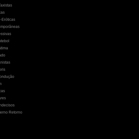
axistas
cas
-Eróticas
emporâneas
ssivas
utebol
átima
ado
nistas
ris
Condução
m
cas
ares
ndecisos
terno Retorno