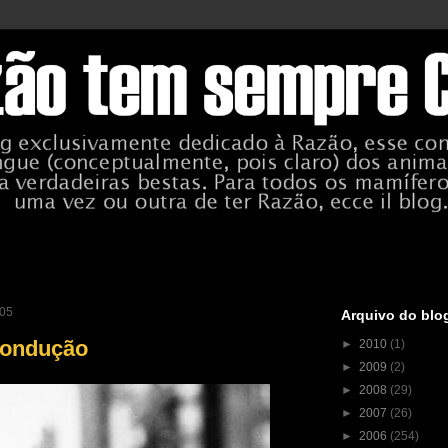
005
Arquivo do blo
Condução
►
2010
(1)
►
2009
(2)
►
2008
(29)
►
2007
(26)
►
2006
(254)