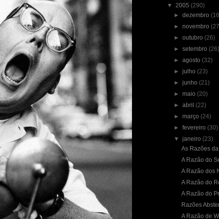
▼
2005
(290)
►
dezembro
(16
►
novembro
(27
►
outubro
(26)
►
setembro
(26
►
agosto
(32)
►
julho
(23)
►
junho
(21)
►
maio
(20)
►
abril
(22)
►
março
(24)
►
fevereiro
(30)
▼
janeiro
(23)
As Razões da
A Razão do S
A Razão dos
A Razão do 
A Razão do Pr
Razões Absten
A Razão de W