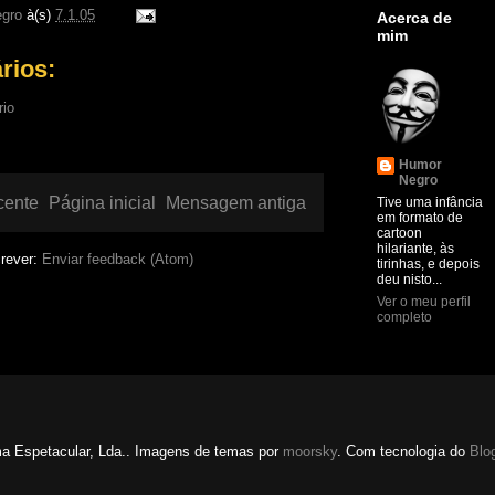
gro
à(s)
7.1.05
Acerca de
mim
rios:
rio
Humor
Negro
cente
Página inicial
Mensagem antiga
Tive uma infância
em formato de
cartoon
hilariante, às
rever:
Enviar feedback (Atom)
tirinhas, e depois
deu nisto...
Ver o meu perfil
completo
a Espetacular, Lda.. Imagens de temas por
moorsky
. Com tecnologia do
Blo